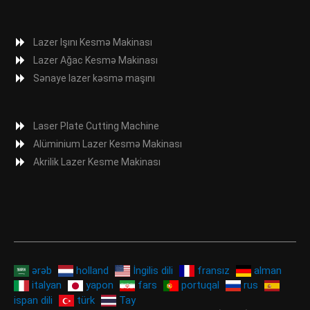
Lazer Işını Kesmə Makinası
Lazer Ağac Kesmə Makinası
Sənaye lazer kəsmə maşını
Laser Plate Cutting Machine
Alüminium Lazer Kesmə Makinası
Akrilik Lazer Kesme Makinası
ərəb
holland
İngilis dili
fransız
alman
italyan
yapon
fars
portuqal
rus
ispan dili
türk
Tay