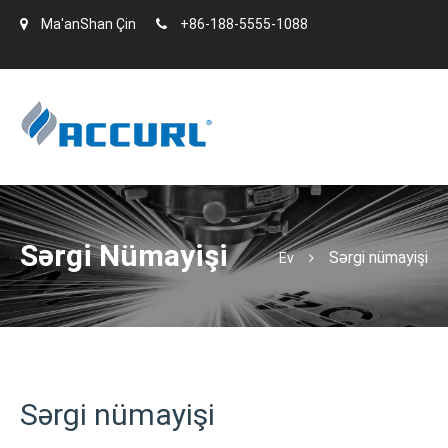
Ma'anShan Çin
+86-188-5555-1088
Sərgi Nümayişi
Sərgi nümayişi
Ev
Sərgi nümayişi