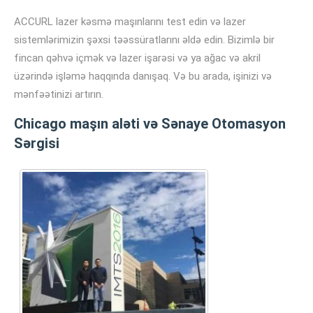
ACCURL lazer kəsmə maşınlarını test edin və lazer
sistemlərimizin şəxsi təəssüratlarını əldə edin. Bizimlə bir
fincan qəhvə içmək və lazer işarəsi və ya ağac və akril
üzərində işləmə haqqında danışaq. Və bu arada, işinizi və
mənfəətinizi artırın.
Chicago maşın aləti və Sənaye Otomasyon
Sərgisi