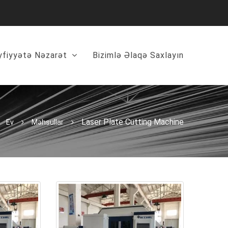
yfiyyətə Nəzarət
Bizimlə Əlaqə Saxlayın
Laser Plate Cutting Machine
Ev
Məhsullar