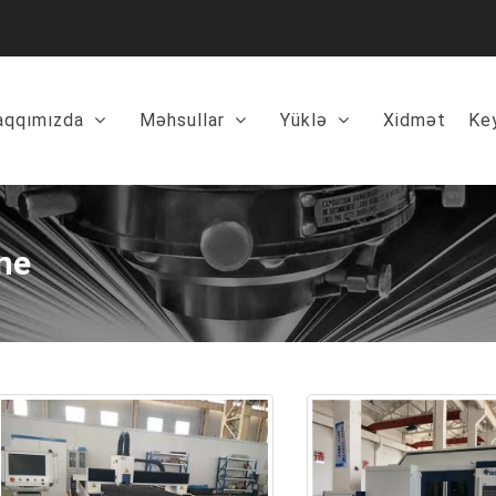
aqqımızda
Məhsullar
Yüklə
Xidmət
Ke
ne