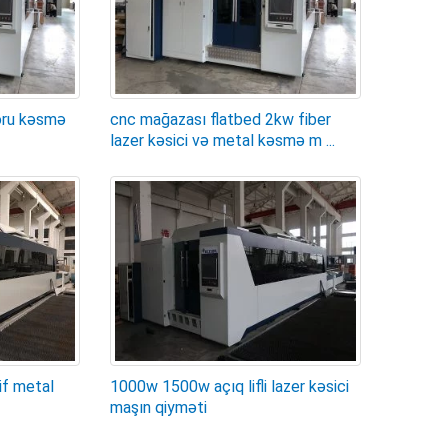
oru kəsmə
cnc mağazası flatbed 2kw fiber
lazer kəsici və metal kəsmə m ...
f metal
1000w 1500w açıq lifli lazer kəsici
maşın qiyməti