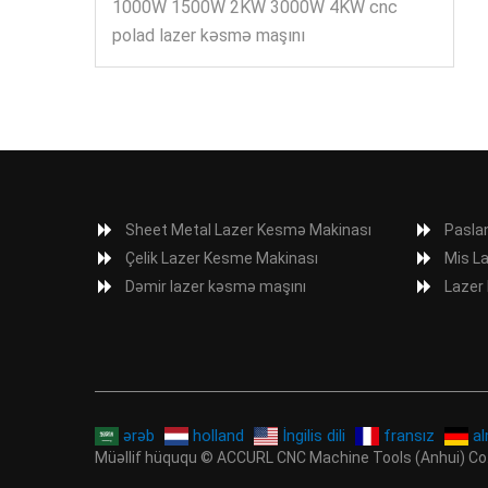
1000W 1500W 2KW 3000W 4KW cnc
polad lazer kəsmə maşını
Sheet Metal Lazer Kesmə Makinası
Pasla
Çelik Lazer Kesme Makinası
Mis L
Dəmir lazer kəsmə maşını
Lazer
ərəb
holland
İngilis dili
fransız
a
Müəllif hüququ © ACCURL CNC Machine Tools (Anhui) Co.