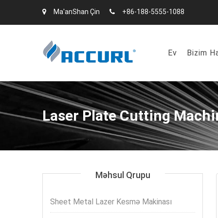
Ma'anShan Çin
+86-188-5555-1088
Ev
Bizim H
Laser Plate Cutting Machi
Məhsul Qrupu
Sheet Metal Lazer Kesmə Makinası