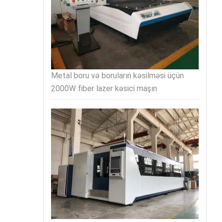
Metal boru və boruların kəsilməsi üçün
2000W fiber lazer kəsici maşın