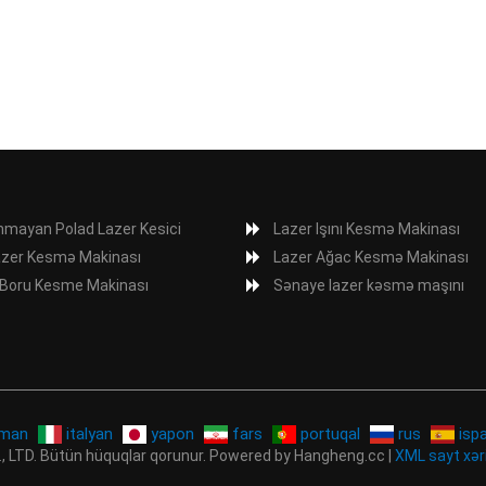
nmayan Polad Lazer Kesici
Lazer Işını Kesmə Makinası
azer Kesmə Makinası
Lazer Ağac Kesmə Makinası
 Boru Kesme Makinası
Sənaye lazer kəsmə maşını
lman
italyan
yapon
fars
portuqal
rus
ispa
, LTD. Bütün hüquqlar qorunur. Powered by Hangheng.cc |
XML sayt xər