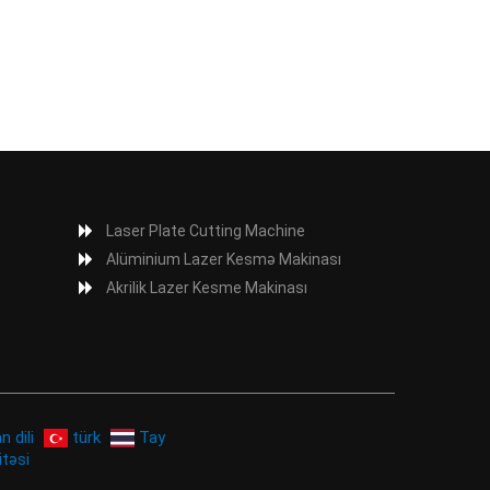
Laser Plate Cutting Machine
Alüminium Lazer Kesmə Makinası
Akrilik Lazer Kesme Makinası
n dili
türk
Tay
itəsi