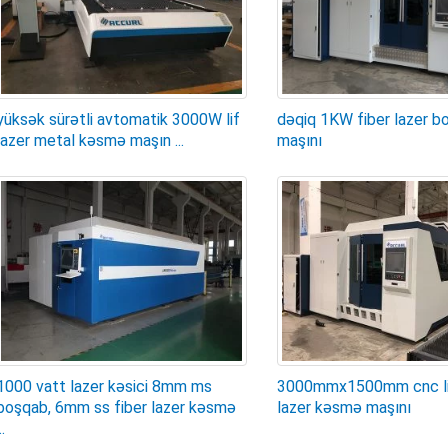
yüksək sürətli avtomatik 3000W lif
dəqiq 1KW fiber lazer b
lazer metal kəsmə maşın ...
maşını
1000 vatt lazer kəsici 8mm ms
3000mmx1500mm cnc li
boşqab, 6mm ss fiber lazer kəsmə
lazer kəsmə maşını
..