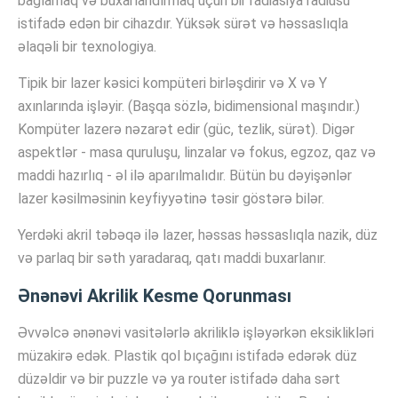
bağlamaq və buxarlandırmaq üçün bir radiasiya radiusu
istifadə edən bir cihazdır. Yüksək sürət və həssaslıqla
əlaqəli bir texnologiya.
Tipik bir lazer kəsici kompüteri birləşdirir və X və Y
axınlarında işləyir. (Başqa sözlə, bidimensional maşındır.)
Kompüter lazerə nəzarət edir (güc, tezlik, sürət). Digər
aspektlər - masa quruluşu, linzalar və fokus, egzoz, qaz və
maddi hazırlıq - əl ilə aparılmalıdır. Bütün bu dəyişənlər
lazer kəsilməsinin keyfiyyətinə təsir göstərə bilər.
Yerdəki akril təbəqə ilə lazer, həssas həssaslıqla nazik, düz
və parlaq bir səth yaradaraq, qatı maddi buxarlanır.
Ənənəvi Akrilik Kesme Qorunması
Əvvəlcə ənənəvi vasitələrlə akriliklə işləyərkən eksiklikləri
müzakirə edək. Plastik qol bıçağını istifadə edərək düz
düzəldir və bir puzzle və ya router istifadə daha sərt