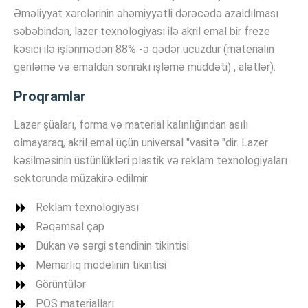
Əməliyyat xərclərinin əhəmiyyətli dərəcədə azaldılması
səbəbindən, lazer texnologiyası ilə akril emal bir freze
kəsici ilə işlənmədən 88% -ə qədər ucuzdur (materialın
geriləmə və emaldan sonrakı işləmə müddəti) , alətlər).
Proqramlar
Lazer şüaları, forma və material kalınlığından asılı
olmayaraq, akril emal üçün universal "vasitə "dir. Lazer
kəsilməsinin üstünlükləri plastik və reklam texnologiyaları
sektorunda müzakirə edilmir.
Reklam texnologiyası
Rəqəmsal çap
Dükan və sərgi stendinin tikintisi
Memarlıq modelinin tikintisi
Görüntülər
POS materialları