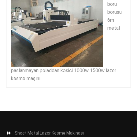
boru
borusu
6m
metal
paslanmayan poladdan kəsici 1000w 1500w lazer
kəsmə maşını
Sheet Metal Lazer Kesmə Makinası