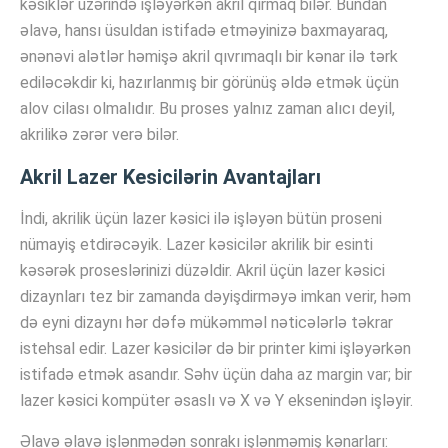
kəsiklər üzərində işləyərkən akril qırmaq bilər. Bundan
əlavə, hansı üsuldan istifadə etməyinizə baxmayaraq,
ənənəvi alətlər həmişə akril qıvrımaqlı bir kənar ilə tərk
ediləcəkdir ki, hazırlanmış bir görünüş əldə etmək üçün
alov cilası olmalıdır. Bu proses yalnız zaman alıcı deyil,
akrilikə zərər verə bilər.
Akril Lazer Kesicilərin Avantajları
İndi, akrilik üçün lazer kəsici ilə işləyən bütün proseni
nümayiş etdirəcəyik. Lazer kəsicilər akrilik bir esinti
kəsərək proseslərinizi düzəldir. Akril üçün lazer kəsici
dizaynları tez bir zamanda dəyişdirməyə imkan verir, həm
də eyni dizaynı hər dəfə mükəmməl nəticələrlə təkrar
istehsal edir. Lazer kəsicilər də bir printer kimi işləyərkən
istifadə etmək asandır. Səhv üçün daha az margin var; bir
lazer kəsici kompüter əsaslı və X və Y eksenindən işləyir.
Əlavə əlavə işlənmədən sonrakı işlənməmiş kənarları: