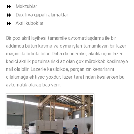
Məktublar
Daxili və qapalı əlamətlər
Akril kuboklar
Bir çox akril layihəsi tamamilə avtomatlaşdırma ilə bir
addımda bütün kəsmə və oyma işləri tamamlayan bir lazer
maşını ilə bitirilə bilər. Daha da önemlisi, akrilik üçün lazer
kəsici akrilik pozulma riski az olan çox mürəkkəb kəsilməyə
nail ola bilir. Lazerlə kəsildikdə, parçanızın kənarlarını
cilalamağa ehtiyac yoxdur; lazer tərəfindən kəsilərkən bu
avtomatik olaraq baş verir.