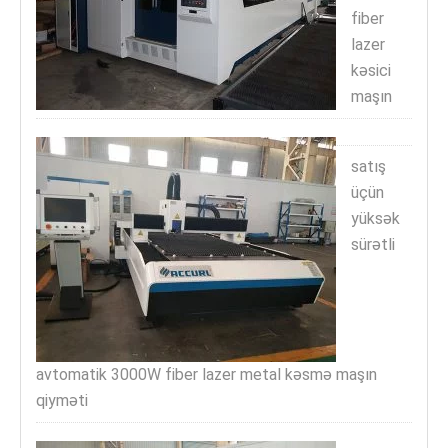
fiber
lazer
kəsici
maşın
satış
üçün
yüksək
sürətli
avtomatik 3000W fiber lazer metal kəsmə maşın
qiyməti