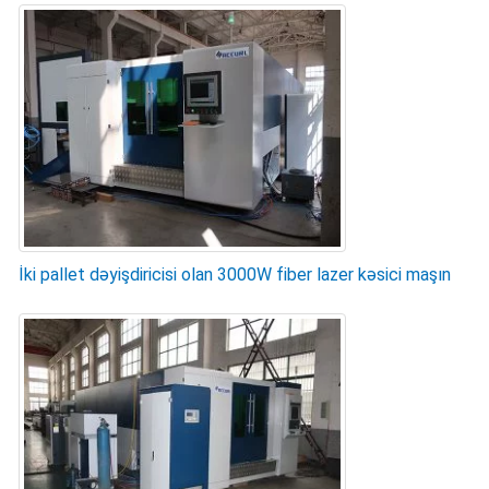
İki pallet dəyişdiricisi olan 3000W fiber lazer kəsici maşın