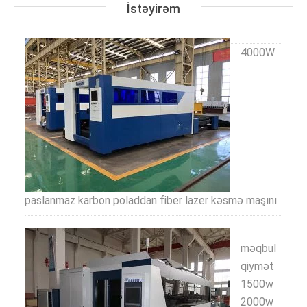
İstəyirəm
4000W
paslanmaz karbon poladdan fiber lazer kəsmə maşını
məqbul
qiymət
1500w
2000w