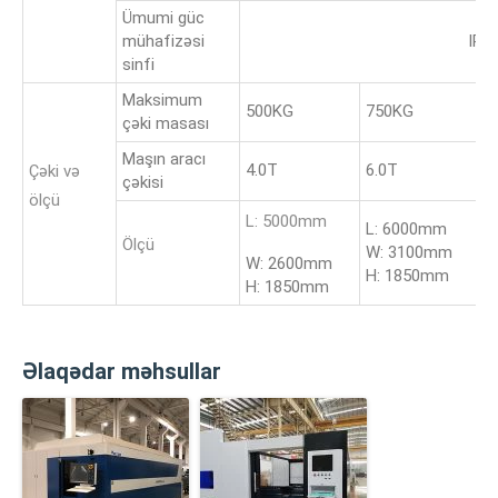
Ümumi güc
mühafizəsi
IP5
sinfi
Maksimum
500KG
750KG
1
çəki masası
Maşın aracı
4.0T
6.0T
8
Çəki və
çəkisi
ölçü
L: 5000mm
L: 6000mm
L
Ölçü
W: 3100mm
W
W: 2600mm
H: 1850mm
H
H: 1850mm
Əlaqədar məhsullar