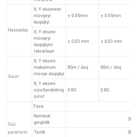
X, Y ekseninin
mövqeyi
± 0.05mm
± 0.05mm
±
dəqiqliyi
Həssaslıq
X, Y ekseni
mövqeyi
± 0,03 mm
± 0,03 mm
±
dəqiqliyini
təkrarlayın
X, Y ekseni
maksimum
80m / dəq
80m / dəq
8
mövqe dəqiqliyi
Sürət
X, Y ekseni
sürətləndirilmiş
0.8G
0.8G
0
sürət
Faza
3
Nominal
380
gərginlik
Güc
parametri
Tezlik
50H