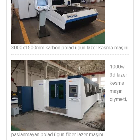
3000x1500mm karbon polad üçün lazer kəsmə maşını
1000w
3d lazer
kəsmə
maşın
qiyməti,
paslanmayan polad üçün fiber lazer maşını