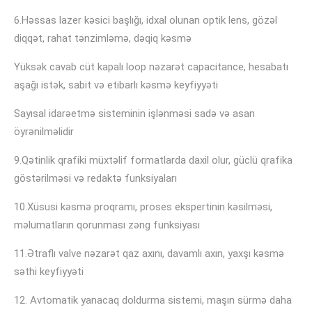
6.Həssas lazer kəsici başlığı, idxal olunan optik lens, gözəl
diqqət, rahat tənzimləmə, dəqiq kəsmə
Yüksək cavab cüt kapalı loop nəzarət capacitance, hesabatı
aşağı istək, sabit və etibarlı kəsmə keyfiyyəti
Sayısal idarəetmə sisteminin işlənməsi sadə və asan
öyrənilməlidir
9.Qətinlik qrafiki müxtəlif formatlarda daxil olur, güclü qrafika
göstərilməsi və redaktə funksiyaları
10.Xüsusi kəsmə proqramı, proses ekspertinin kəsilməsi,
məlumatların qorunması zəng funksiyası
11.Ətraflı valve nəzarət qaz axını, davamlı axın, yaxşı kəsmə
səthi keyfiyyəti
12. Avtomatik yanacaq doldurma sistemi, maşın sürmə daha