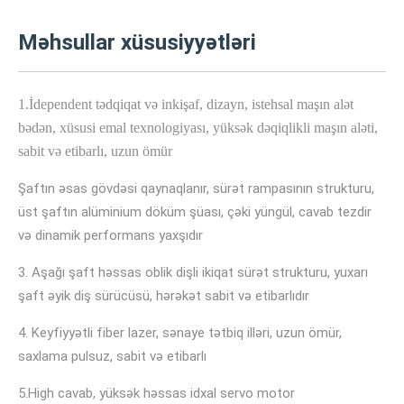
Məhsullar xüsusiyyətləri
1.İdependent tədqiqat və inkişaf, dizayn, istehsal maşın alət
bədən, xüsusi emal texnologiyası, yüksək dəqiqlikli maşın aləti,
sabit və etibarlı, uzun ömür
Şaftın əsas gövdəsi qaynaqlanır, sürət rampasının strukturu,
üst şaftın alüminium döküm şüası, çəki yüngül, cavab tezdir
və dinamik performans yaxşıdır
3. Aşağı şaft həssas oblik dişli ikiqat sürət strukturu, yuxarı
şaft əyik diş sürücüsü, hərəkət sabit və etibarlıdır
4. Keyfiyyətli fiber lazer, sənaye tətbiq illəri, uzun ömür,
saxlama pulsuz, sabit və etibarlı
5.High cavab, yüksək həssas idxal servo motor