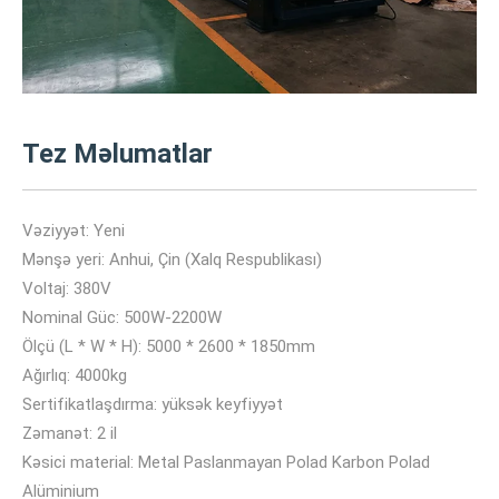
Tez Məlumatlar
Vəziyyət: Yeni
Mənşə yeri: Anhui, Çin (Xalq Respublikası)
Voltaj: 380V
Nominal Güc: 500W-2200W
Ölçü (L * W * H): 5000 * 2600 * 1850mm
Ağırlıq: 4000kg
Sertifikatlaşdırma: yüksək keyfiyyət
Zəmanət: 2 il
Kəsici material: Metal Paslanmayan Polad Karbon Polad
Alüminium