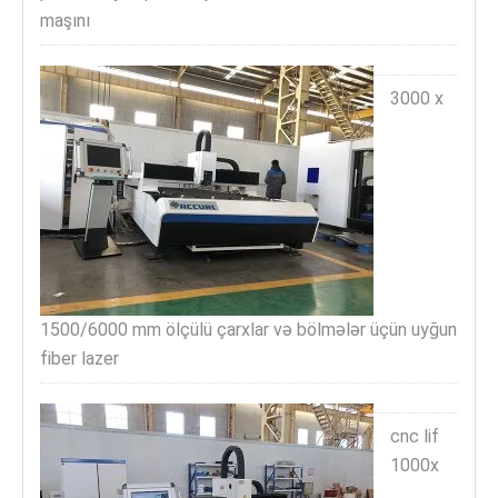
maşını
3000 x
1500/6000 mm ölçülü çarxlar və bölmələr üçün uyğun
fiber lazer
cnc lif
1000x