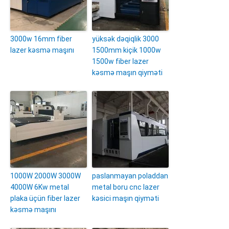
3000w 16mm fiber
yüksək dəqiqlik 3000
lazer kəsmə maşını
1500mm kiçik 1000w
1500w fiber lazer
kəsmə maşın qiyməti
1000W 2000W 3000W
paslanmayan poladdan
4000W 6Kw metal
metal boru cnc lazer
plaka üçün fiber lazer
kəsici maşın qiyməti
kəsmə maşını