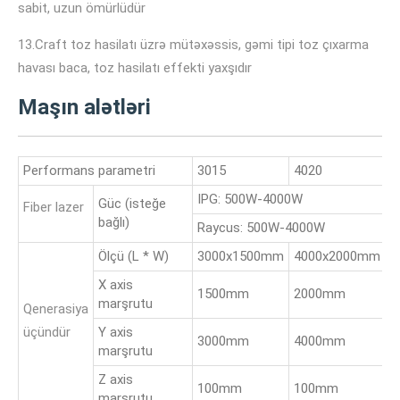
sabit, uzun ömürlüdür
13.Craft toz hasilatı üzrə mütəxəssis, gəmi tipi toz çıxarma
havası baca, toz hasilatı effekti yaxşıdır
Maşın alətləri
Performans parametri
3015
4020
6
IPG: 500W-4000W
Güc (isteğe
Fiber lazer
bağlı)
Raycus: 500W-4000W
Ölçü (L * W)
3000x1500mm
4000x2000mm
6
X axis
1500mm
2000mm
2
marşrutu
Qenerasiya
üçündür
Y axis
3000mm
4000mm
6
marşrutu
Z axis
100mm
100mm
1
marşrutu