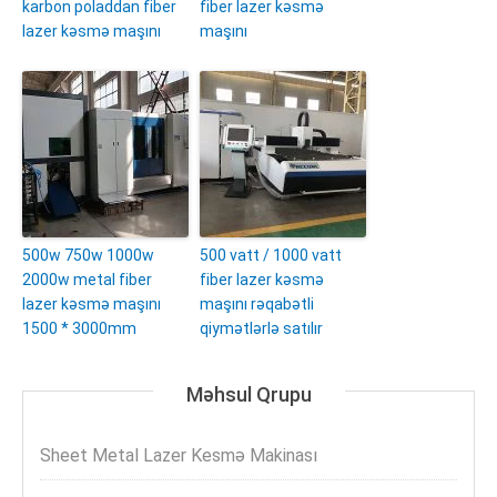
karbon poladdan fiber
fiber lazer kəsmə
lazer kəsmə maşını
maşını
500w 750w 1000w
500 vatt / 1000 vatt
2000w metal fiber
fiber lazer kəsmə
lazer kəsmə maşını
maşını rəqabətli
1500 * 3000mm
qiymətlərlə satılır
Məhsul Qrupu
Sheet Metal Lazer Kesmə Makinası