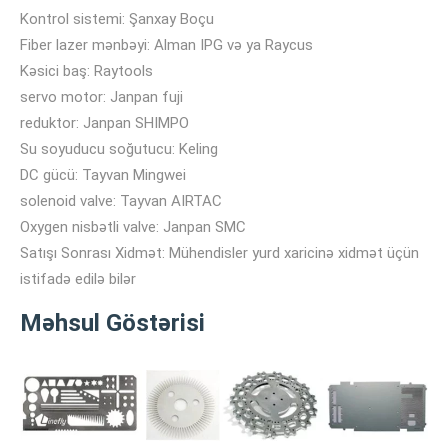
Kontrol sistemi: Şanxay Boçu
Fiber lazer mənbəyi: Alman IPG və ya Raycus
Kəsici baş: Raytools
servo motor: Janpan fuji
reduktor: Janpan SHIMPO
Su soyuducu soğutucu: Keling
DC gücü: Tayvan Mingwei
solenoid valve: Tayvan AIRTAC
Oxygen nisbətli valve: Janpan SMC
Satışı Sonrası Xidmət: Mühendisler yurd xaricinə xidmət üçün
istifadə edilə bilər
Məhsul Göstərisi