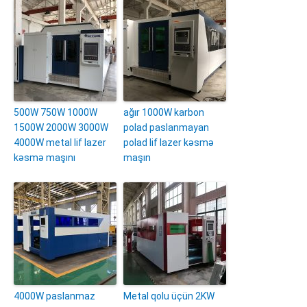
500W 750W 1000W
ağır 1000W karbon
1500W 2000W 3000W
polad paslanmayan
4000W metal lif lazer
polad lif lazer kəsmə
kəsmə maşını
maşın
4000W paslanmaz
Metal qolu üçün 2KW