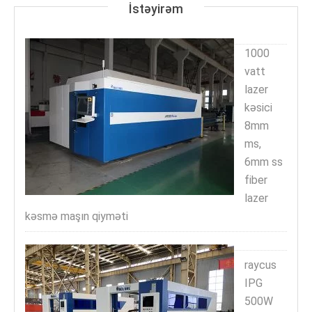
İstəyirəm
1000
vatt
lazer
kəsici
8mm
ms,
6mm ss
fiber
lazer
kəsmə maşın qiyməti
raycus
IPG
500W