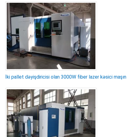
İki pallet dəyişdiricisi olan 3000W fiber lazer kəsici maşın