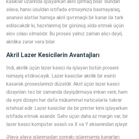
kəsiklər üzərində işləyərkən akril qırmaq bilər. Bundan
əlavə, hansı üsuldan istifadə etməyinizə baxmayaraq,
ənənəvi alətlər həmişə akril qıvrımaqlı bir kənar ilə tərk
ediləcəkdir ki, hazırlanmış bir görünüş əldə etmək üçün
alov cilası olmalıdır. Bu proses yalnız zaman alıcı deyil,
akrilikə zərər verə bilər.
Akril Lazer Kesicilərin Avantajları
İndi, akrilik üçün lazer kəsici ilə işləyən bütün proseni
nümayiş etdirəcəyik. Lazer kəsicilər akrilik bir esinti
kəsərək proseslərinizi düzəldir. Akril üçün lazer kəsici
dizaynları tez bir zamanda dəyişdirməyə imkan verir, həm
də eyni dizaynı hər dəfə mükəmməl nəticələrlə təkrar
istehsal edir. Lazer kəsicilər də bir printer kimi işləyərkən
istifadə etmək asandır. Səhv üçün daha az margin var; bir
lazer kəsici kompüter əsaslı və X və Y eksenindən işləyir.
Əlavə əlavə işlənmədən sonrakı işlənməmiş kənarları: