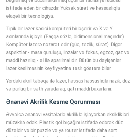
bağlamaq və buxarlandırmaq üçün bir radiasiya radiusu
istifadə edən bir cihazdır. Yüksək sürət və həssaslıqla
əlaqəli bir texnologiya.
Tipik bir lazer kəsici kompüteri birləşdirir və X və Y
axınlarında işləyir. (Başqa sözlə, bidimensional maşındır.)
Kompüter lazerə nəzarət edir (güc, tezlik, sürət). Digər
aspektlər - masa quruluşu, linzalar və fokus, egzoz, qaz və
maddi hazırlıq - əl ilə aparılmalıdır. Bütün bu dəyişənlər
lazer kəsilməsinin keyfiyyətinə təsir göstərə bilər.
Yerdəki akril təbəqə ilə lazer, həssas həssaslıqla nazik, düz
və parlaq bir səth yaradaraq, qatı maddi buxarlanır.
Ənənəvi Akrilik Kesme Qorunması
Əvvəlcə ənənəvi vasitələrlə akriliklə işləyərkən eksiklikləri
müzakirə edək. Plastik qol bıçağını istifadə edərək düz
düzəldir və bir puzzle və ya router istifadə daha sərt