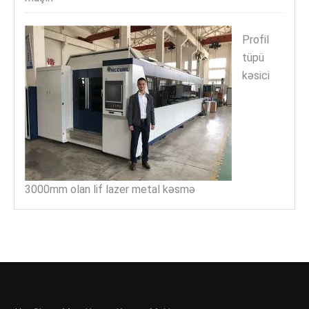
Profil
tüpü
kəsici
3000mm olan lif lazer metal kəsmə