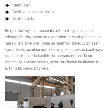
Məktublar
Daxili və qapalı əlamətlər
Akril kuboklar
Bir çox akril layihəsi tamamilə avtomatlaşdırma ilə bir
addımda bütün kəsmə və oyma işləri tamamlayan bir lazer
maşını ilə bitirilə bilər. Daha da önemlisi, akrilik üçün lazer
kəsici akrilik pozulma riski az olan çox mürəkkəb kəsilməyə
nail ola bilir. Lazerlə kəsildikdə, parçanızın kənarlarını
cilalamağa ehtiyac yoxdur; lazer tərəfindən kəsilərkən bu
avtomatik olaraq baş verir.