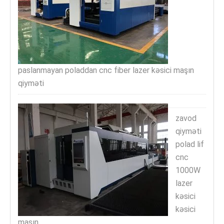
paslanmayan poladdan cnc fiber lazer kəsici maşın
qiyməti
zavod
qiyməti
polad lif
cnc
1000W
lazer
kəsici
kəsici
maşın