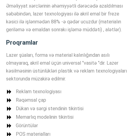
Əməliyyat xərclərinin əhəmiyyətli dərəcədə azaldılması
səbəbindən, lazer texnologiyası ilə akril emal bir freze
kəsici ilə işlənmədən 88% -ə qədər ucuzdur (materialın
geriləmə və emaldan sonrakı işləmə müddəti) , alətlər).
Proqramlar
Lazer şüaları, forma və material kalınlığından asılı
olmayaraq, akril emal üçün universal "vasitə "dir. Lazer
kəsilməsinin üstünlükləri plastik və reklam texnologiyaları
sektorunda müzakirə edilmir.
Reklam texnologiyası
Rəqəmsal çap
Dükan və sərgi stendinin tikintisi
Memarlıq modelinin tikintisi
Görüntülər
POS materialları