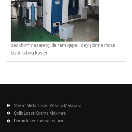
beckhoff nəzarətçi ilə tam qapalı dəyişdirmə masa
lazer tabaq kəsici
Sheet Metal Lazer Kesmə Makinası
Çelik Lazer Kesme Makinası
Dəmir lazer kəsmə maşını