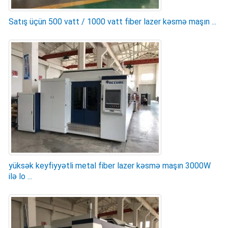
Satış üçün 500 vatt / 1000 vatt fiber lazer kəsmə maşın ...
yüksək keyfiyyətli metal fiber lazer kəsmə maşın 3000W
ilə lo ...