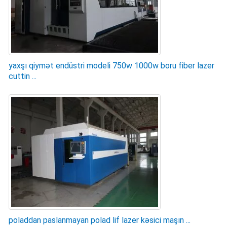
yaxşı qiymət endüstri modeli 750w 1000w boru fiber lazer
cuttin ...
poladdan paslanmayan polad lif lazer kəsici maşın ...