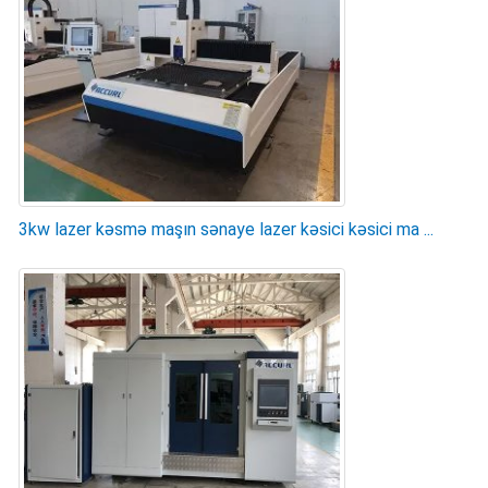
3kw lazer kəsmə maşın sənaye lazer kəsici kəsici ma ...