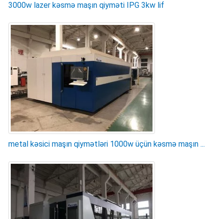
3000w lazer kəsmə maşın qiyməti IPG 3kw lif
metal kəsici maşın qiymətləri 1000w üçün kəsmə maşın ...