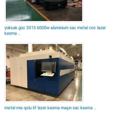
yüksək güc 3015 6000w alüminium sac metal cnc lazer
kəsmə ...
metal mis qolu lif lazer kəsmə maşın sac kəsmə ...