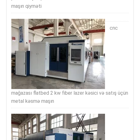
maşın qiyməti
cnc
mağazası flatbed 2 kw fiber lazer kəsici və satış üçün
metal kəsmə maşın