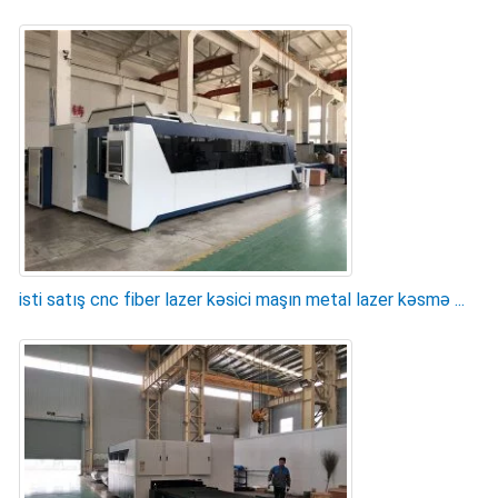
isti satış cnc fiber lazer kəsici maşın metal lazer kəsmə ...