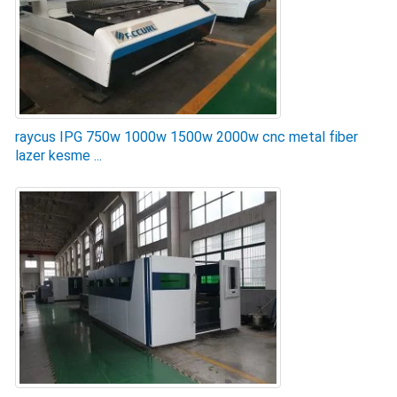
raycus IPG 750w 1000w 1500w 2000w cnc metal fiber
lazer kesme ...