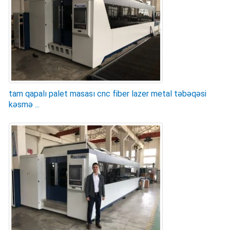
tam qapalı palet masası cnc fiber lazer metal təbəqəsi
kəsmə ...