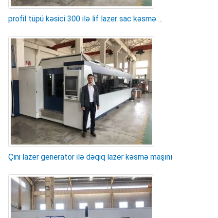
profil tüpü kəsici 300 ilə lif lazer sac kəsmə ...
Çini lazer generator ilə dəqiq lazer kəsmə maşını