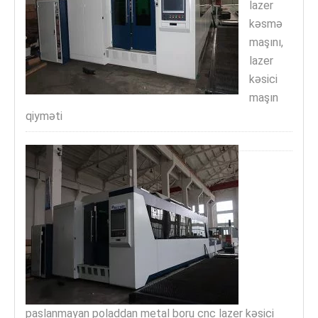
lazer
kəsmə
maşını,
lazer
kəsici
maşın
qiyməti
paslanmayan poladdan metal boru cnc lazer kəsici